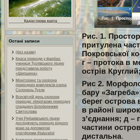
Рис. 1.
Просторове
_______
Кадастрова карта
______
Д
Рис. 1. Просто
Остані записи
притулена част
Покровської ко
(без назви)
Краса природи у фарбах:
г – протока в 
учениця Тузлівського ліцею
представила роботу
острів Круглий;
«Шипшина»
Моніторинг та охорона
Рис 2. Морфоло
природних комплексів озера
Солонець-Тузли
бару «Загреба»:
Всесвітній день охорони
берег острова 
природи: зберігаємо природну
спадщину Білобережжя
в районі широк
Святослава
з’єднання; д –
Учні Рибаківського ліцею
досліджують природу рідного
частини острова
краю за допомогою
платформи iNaturalist
дистальна
.