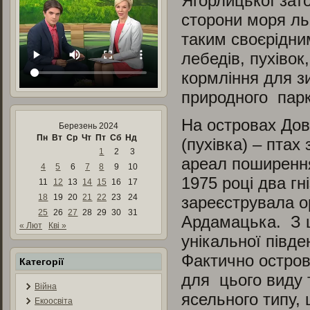
Ягорлицької зат
сторони моря льо
таким своєрідни
лебедів, пухівок
кормління для з
природного парк
На островах Дов
Березень 2024
Пн
Вт
Ср
Чт
Пт
Сб
Нд
(пухівка) – птах
1
2
3
ареал поширення
4
5
6
7
8
9
10
1975 році два г
11
12
13
14
15
16
17
18
19
20
21
22
23
24
зареєструвала о
25
26
27
28
29
30
31
Ардамацька. З ц
« Лют
Кві »
унікальної півде
Фактично остров
Категорії
для цього виду 
Війна
ясельного типу,
Екоосвіта