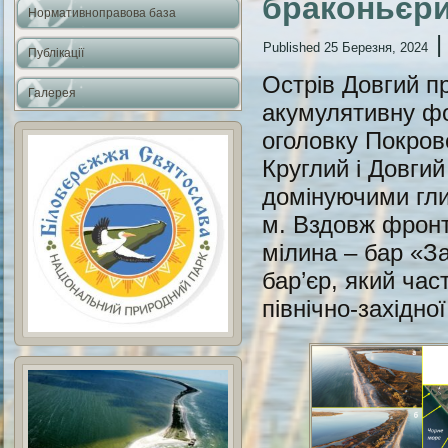
браконьєри
Нормативноправова база
Published
25 Березня, 2024
Публікації
Острів Довгий п
Галерея
акумулятивну фо
оголовку Покров
Круглий і Довги
домінуючими гли
м. Вздовж фронт
мілина – бар «З
бар’єр, який час
північно-західно