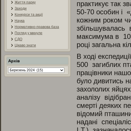
практикує так з
Життя парку
Заходи
50-70 особин і «
Конкурси та акції
кожним роком чи
Наука
збільшувалась в 
Нормативно-правова база
Погляд у минуле
максимума в 10 
СДО
році загальна кі
Цікаво знати
В ході експедиц
Архів
500 загиблих пта
Архів
працівники нашог
було дивитись на
захололих яйцях
аналізу відібра
смерті деяких п
відомий пташиний
надані спеціалі
І.Т.) зазначалос