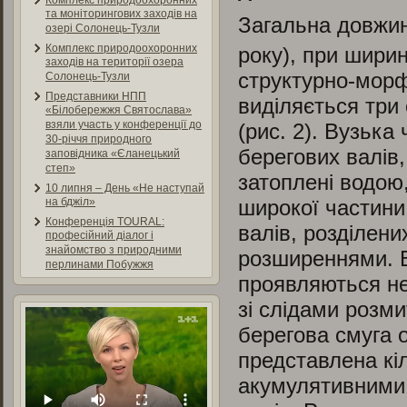
Комплекс природоохоронних
та моніторингових заходів на
Загальна довжин
озері Солонець-Тузли
Комплекс природоохоронних
року), при ширин
заходів на території озера
структурно-морф
Солонець-Тузли
Представники НПП
виділяється три
«Білобережжя Святослава»
взяли участь у конференції до
(рис. 2). Вузьк
30-річчя природного
берегових валів,
заповідника «Єланецький
степ»
затоплені водою,
10 липня – День «Не наступай
широкої частини
на бджіл»
Конференція TOURAL:
валів, розділен
професійний діалог і
знайомство з природними
розширеннями. 
перлинами Побужжя
проявляються не
зі слідами розми
берегова смуга 
представлена кі
акумулятивними 