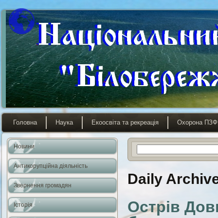
Головна
Наука
Екоосвіта та рекреація
Охорона ПЗФ
Новини
Антикорупційна діяльність
Daily Archiv
Звернення громадян
Острів Довг
Історія