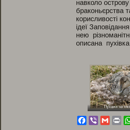
навколо острову
браконьєрства та
корисливості ко
ідеї Заповіданн
нею різноманітні
описана пухівка 
Пухівка на гніз
Facebook
Viber
Gmai
Pr