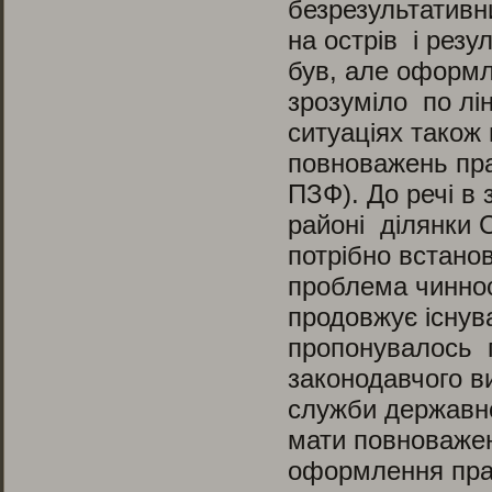
безрезультативн
на острів і рез
був, але оформл
зрозуміло по лін
ситуаціях також
повноважень пра
ПЗФ). До речі в
районі ділянки 
потрібно встано
проблема чинно
продовжує існув
пропонувалось 
законодавчого в
служби державно
мати повноважен
оформлення прав