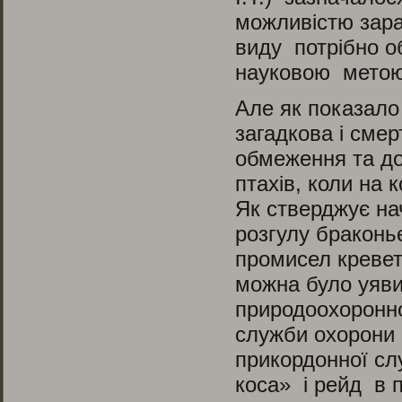
можливістю зара
виду потрібно о
науковою метою
Але як показало
загадкова і смер
обмеження та до
птахів, коли на 
Як стверджує на
розгулу браконь
промисел креветк
можна було уяв
природоохоронно
служби охорони
прикордонної сл
коса» і рейд в 