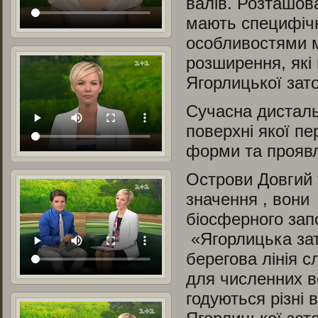
валів. Розташова
мають специфічн
особливостями м
розширення, які
Ягорлицької зато
Сучасна дисталь
поверхні якої пе
форми та проявл
Острови Довгий 
значення , вони
біосферного зап
«Ягорлицька зато
берегова лінія 
для численних в
годуються різні 