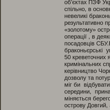
об’єктах ПЗФ Ук
спільно, в осно
невеликі браконь
результативно п
«золотому» остр
операції , в дея
посадовців СБУ.
браконьєрські у
50 креветочних 
кримінальних спр
керівництво Чор
дозволу та потур
міг би відбуват
середини, прина
міняється берего
острову Довгий,