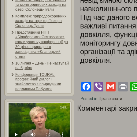
невід’ємною скл
Комплекс природоохоронних
та моніторингових заходів на
навколишнього 
озері Солонець-Тузли
Під час даного 
Комплекс природоохоронних
заходів на території озера
важливі питання
Солонець-Тузли
довкілля, функц
Представники НПП
«Білобережжя Святослава»
моніторингу довк
взяли участь у конференції до
30-річчя природного
організації та з
заповідника «Єланецький
степ»
довкілля.
10 липня – День «Не наступай
на бджіл»
Конференція TOURAL:
професійний діалог і
Facebook
Viber
Gmai
Pr
знайомство з природними
перлинами Побужжя
Posted in
Цікаво знати
Комментарі закри