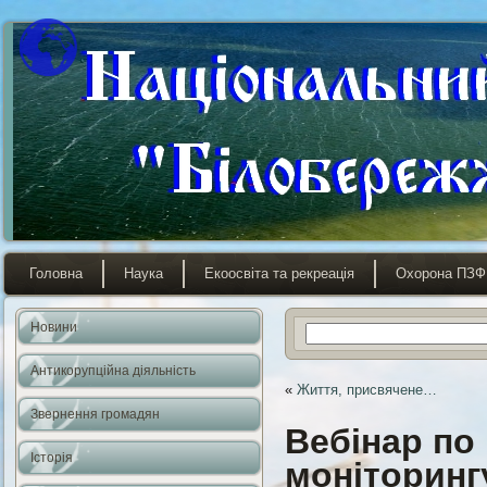
Головна
Наука
Екоосвіта та рекреація
Охорона ПЗФ
Новини
Антикорупційна діяльність
«
Життя, присвячене…
Звернення громадян
Вебінар по
Історія
моніторинг