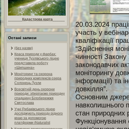
_______
Кадастрова карта
______
20.03.2024 прац
участь у вебіна
Остані записи
кваліфікації пра
“Здійснення моні
(без назви)
Краса природи у фарбах:
чинності Закону
учениця Тузлівського ліцею
законодавчих ак
представила роботу
«Шипшина»
моніторингу довк
Моніторинг та охорона
природних комплексів озера
інформації) та 
Солонець-Тузли
довкілля”.
Всесвітній день охорони
природи: зберігаємо природну
Основним джерел
спадщину Білобережжя
Святослава
навколишнього п
Учні Рибаківського ліцею
стан природних р
досліджують природу рідного
краю за допомогою
Функціонування 
платформи iNaturalist