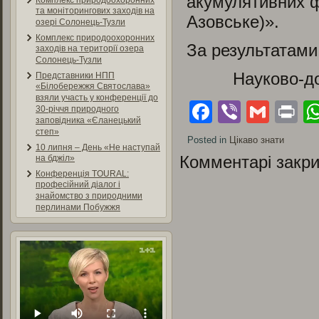
акумулятивних ф
Комплекс природоохоронних
та моніторингових заходів на
Азовське)».
озері Солонець-Тузли
Комплекс природоохоронних
За результатами
заходів на території озера
Солонець-Тузли
Науково-д
Представники НПП
«Білобережжя Святослава»
взяли участь у конференції до
Facebook
Viber
Gmai
Pr
30-річчя природного
заповідника «Єланецький
степ»
Posted in
Цікаво знати
10 липня – День «Не наступай
Комментарі закри
на бджіл»
Конференція TOURAL:
професійний діалог і
знайомство з природними
перлинами Побужжя