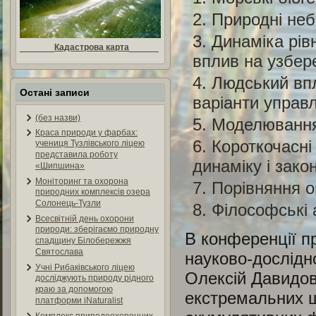
Природні неб
Динаміка рів
_______
Кадастрова карта
______
вплив на узбе
Людський впл
Остані записи
варіанти управ
(без назви)
Моделювання 
Краса природи у фарбах:
Короткочасні
учениця Тузлівського ліцею
представила роботу
динаміку і зако
«Шипшина»
Моніторинг та охорона
Порівняння о
природних комплексів озера
Солонець-Тузли
Філософські 
Всесвітній день охорони
природи: зберігаємо природну
В конференції п
спадщину Білобережжя
Святослава
науково-дослідн
Учні Рибаківського ліцею
Олексій Давидов
досліджують природу рідного
краю за допомогою
екстремальних ш
платформи iNaturalist