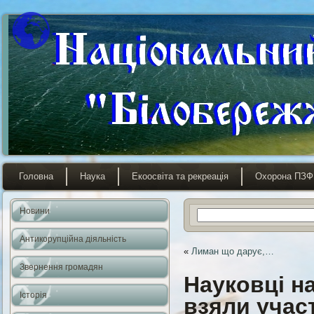
Головна
Наука
Екоосвіта та рекреація
Охорона ПЗФ
Новини
Антикорупційна діяльність
«
Лиман що дарує,…
Звернення громадян
Науковці н
Історія
взяли учас