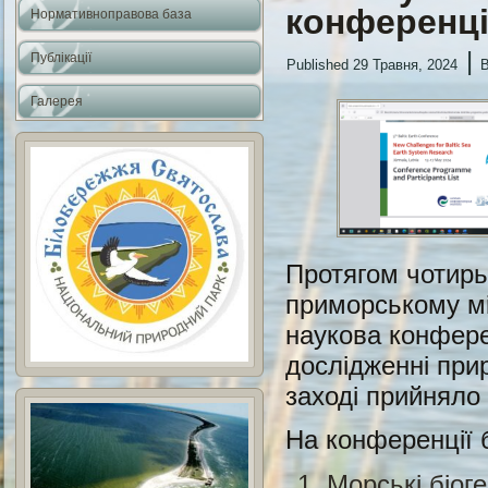
конференці
Нормативноправова база
|
Публікації
Published
29 Травня, 2024
Галерея
Протягом чотирь
приморському мі
наукова конфере
дослідженні при
заході прийняло 
На конференції 
Морські біог