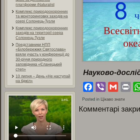
платформи iNaturalist
Комплекс природоохоронних
та моніторингових заходів на
озері Солонець-Тузли
Комплекс природоохоронних
заходів на території озера
Солонець-Тузли
Представники НПП
«Білобережжя Святослава»
взяли участь у конференції до
30-річчя природного
заповідника «Єланецький
степ»
Науково-дослі
10 липня – День «Не наступай
на бджіл»
Facebook
Viber
Gmai
Pr
Posted in
Цікаво знати
Комментарі закри