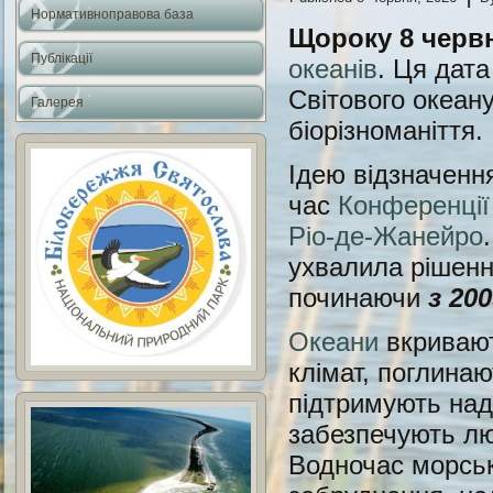
Нормативноправова база
Щороку 8 черв
Публікації
океанів
. Ця дат
Світового океану
Галерея
біорізноманіття.
Ідею відзначенн
час
Конференції
Ріо-де-Жанейро
ухвалила рішенн
починаючи
з 20
Океани
вкривают
клімат, поглинаю
підтримують надз
забезпечують л
Водночас морськ