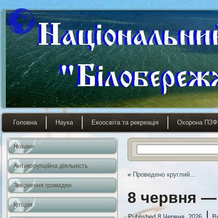
Головна
Наука
Екоосвіта та рекреація
Охорона ПЗФ
Новини
Антикорупційна діяльність
«
Проведено круглий…
Звернення громадян
8 червня —
Історія
|
Published
8 Червня, 2026
B