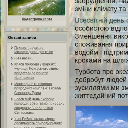
забруднення, на
зміни клімату т
Всесвітній день 
_______
Кадастрова карта
______
особистою відпо
Зменшення викор
Остані записи
споживання прир
Пухнасті друзі: до
водойм і підтри
Міжнародного дня котів
кроками на шлях
(без назви)
Краса природи у фарбах:
учениця Тузлівського ліцею
Турбота про океа
представила роботу
добробут людей 
«Шипшина»
Моніторинг та охорона
зусиллями ми зм
природних комплексів озера
Солонець-Тузли
життєдайний пот
Всесвітній день охорони
природи: зберігаємо природну
спадщину Білобережжя
Святослава
Учні Рибаківського ліцею
досліджують природу рідного
краю за допомогою