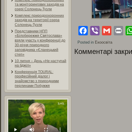
Комплекс природоохоронних
та моніторингових заходів на
озері Солонець-Тузли
Комплекс природоохоронних
заходів на території озера
Солонець-Тузли
Facebook
Viber
Gmai
Pr
Представники НПП
«Білобережжя Святослава»
взяли участь у конференції до
Posted in
Екоосвіта
30-річчя природного
Комментарі закри
заповідника «Єланецький
степ»
10 липня – День «Не наступай
на бджіл»
Конференція TOURAL:
професійний діалог і
знайомство з природними
перлинами Побужжя