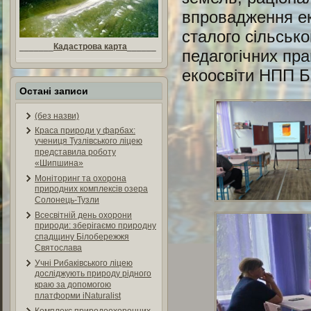
впровадження ек
сталого сільсько
_______
Кадастрова карта
______
педагогічних пр
екоосвіти НПП 
Остані записи
(без назви)
Краса природи у фарбах:
учениця Тузлівського ліцею
представила роботу
«Шипшина»
Моніторинг та охорона
природних комплексів озера
Солонець-Тузли
Всесвітній день охорони
природи: зберігаємо природну
спадщину Білобережжя
Святослава
Учні Рибаківського ліцею
досліджують природу рідного
краю за допомогою
платформи iNaturalist