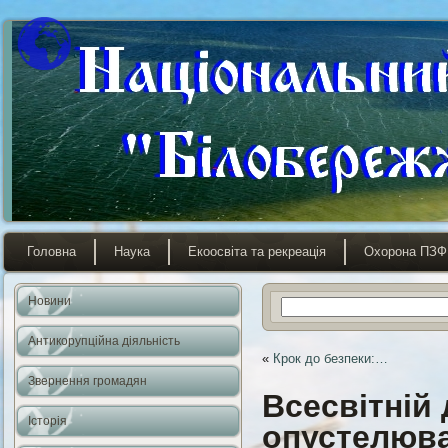
Головна
Наука
Екоосвіта та рекреація
Охорона ПЗФ
Новини
Антикорупційна діяльність
«
Крок до безпеки:…
Звернення громадян
Всесвітній
Історія
опустелюва