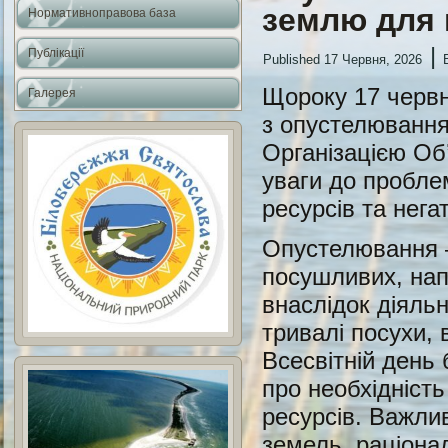
землю для 
Нормативноправова база
|
Публікації
Published
17 Червня, 2026
Щороку 17 червня
Галерея
з опустелювання
Організацією Об
уваги до пробле
ресурсів та нега
Опустелювання —
посушливих, нап
внаслідок діяльн
тривалі посухи, 
Всесвітній день
про необхідніст
ресурсів. Важли
земель, раціона