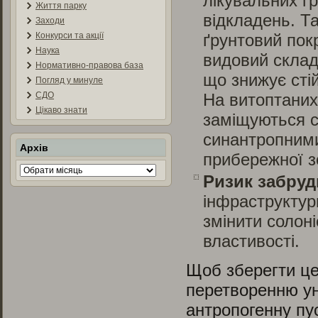
лікувальних г
Життя парку
відкладень. Т
Заходи
Конкурси та акції
ґрунтовий пок
Наука
видовий склад
Нормативно-правова база
що знижує сті
Погляд у минуле
СДО
На витоптаних
Цікаво знати
заміщуються с
синантропними
Архів
прибережної з
Архів
Ризик забруд
інфраструктур
змінити солоні
властивості.
Щоб зберегти це
перетворенню ун
антропогенну пус