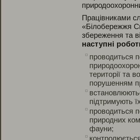
природоохоронни
Працівниками сл
«Білобережжя Св
збереження та в
наступні робот
проводиться п
природоохорон
території та в
порушенням п
встановлюютьс
підтримують ї
проводиться п
природних комп
фауни;
контролюється