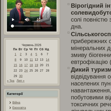
Вірогідний і
солевидобут
солі повністю
дна.
Сільськогосп
прибережних с
Червень 2026
мінеральних д
Пн
Вт
Ср
Чт
Пт
Сб
Нд
змиву біогенни
1
2
3
4
5
6
7
8
9
10
11
12
13
14
евтрофікацію (
15
16
17
18
19
20
21
Дикий туризм
22
23
24
25
26
27
28
відвідування 
29
30
« Тра
Лип »
населених пун
навантаження.
Категорії
побутовими ві
Війна
токсичних речо
Екоосвіта