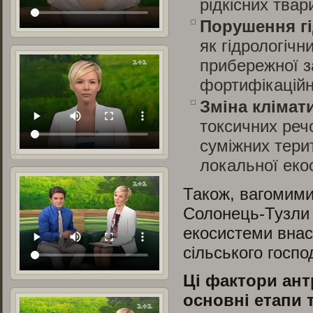
рідкісних тва
Порушення гі
як гідрологіч
прибережної з
фортифікаційн
Зміна клімат
токсичних речо
суміжних тери
локальної еко
Також, вагомими
Солонець-Тузли 
екосистеми внасл
сільського госпо
Ці фактори ан
основні етапи 