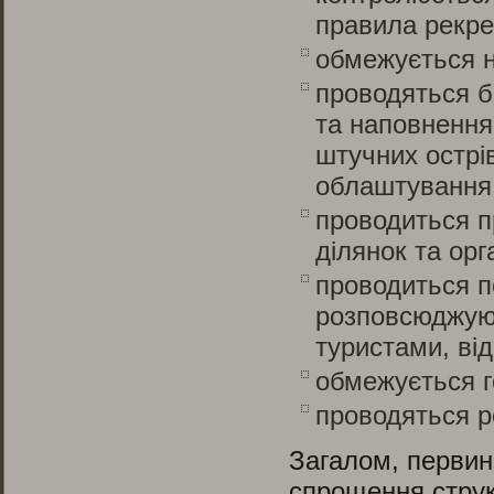
правила рекре
обмежується н
проводяться б
та наповнення
штучних острів
облаштування 
проводиться п
ділянок та орг
проводиться п
розповсюджуют
туристами, ві
обмежується г
проводяться р
Загалом, первинн
спрощення струк