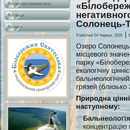
«Білобереж
Нормативноправова база
негативног
Публікації
Солонець-
Галерея
|
Published
24 Червня, 2026
Озеро Солонець-
місцевого значен
парку «Білобер
екологічну цінні
бальнеологічний
грязей (близько 
Природна цінні
наступному:
Бальнеологія
концентрацію 