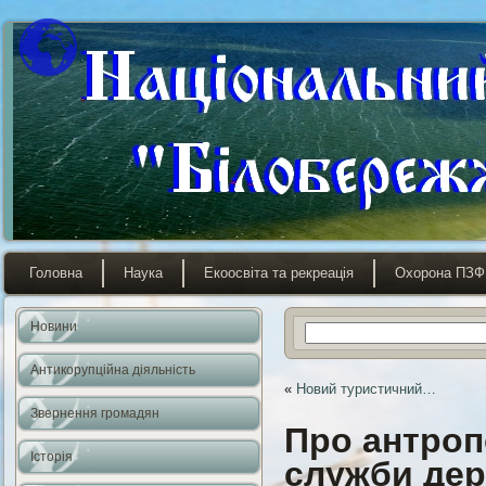
Головна
Наука
Екоосвіта та рекреація
Охорона ПЗФ
Новини
Антикорупційна діяльність
«
Новий туристичний…
Звернення громадян
Про антроп
Історія
служби дер