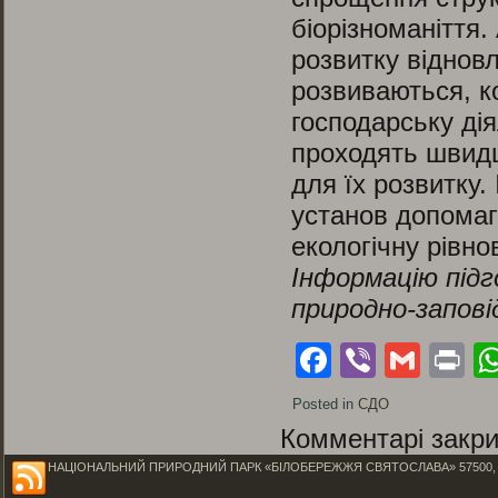
біорізноманіття.
розвитку відновл
розвиваються, к
господарську дія
проходять швидш
для їх розвитку.
установ допомаг
екологічну рівно
Інформацію підг
природно-запові
Facebook
Viber
Gmai
Pr
Posted in
СДО
Комментарі закри
НАЦІОНАЛЬНИЙ ПРИРОДНИЙ ПАРК «БІЛОБЕРЕЖЖЯ СВЯТОСЛАВА» 57500, Миколаїв