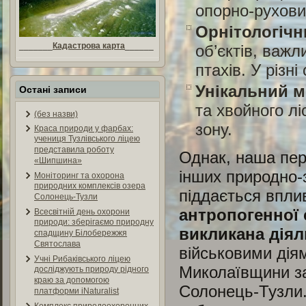
опорно-рухови
Орнітологічн
_______
Кадастрова карта
______
об’єктів, важ
птахів. У різні
Унікальний м
Остані записи
та хвойного л
(без назви)
зону.
Краса природи у фарбах:
учениця Тузлівського ліцею
представила роботу
Однак, наша перл
«Шипшина»
інших природно-
Моніторинг та охорона
природних комплексів озера
піддається вплив
Солонець-Тузли
антропогенної 
Всесвітній день охорони
природи: зберігаємо природну
викликана
дія
спадщину Білобережжя
Святослава
військовими діям
Учні Рибаківського ліцею
Миколаївщини за
досліджують природу рідного
краю за допомогою
Солонець-Тузли.
платформи iNaturalist