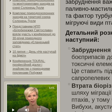
забруднення важ
Комплекс природоохоронних
та моніторингових заходів на
паливно-мастиль
озері Солонець-Тузли
Комплекс природоохоронних
та фактор турбу
заходів на території озера
мігруючі види пт
Солонець-Тузли
Представники НПП
«Білобережжя Святослава»
Детальний розк
взяли участь у конференції до
наступний:
30-річчя природного
заповідника «Єланецький
степ»
Забруднення 
10 липня – День «Не наступай
боєприпасів д
на бджіл»
Конференція TOURAL:
токсичні елеме
професійний діалог і
знайомство з природними
Це ставить пі
перлинами Побужжя
сапропелевих 
Втрата біорі
шляху міграці
птахів, у тому
Вибухи, акуст